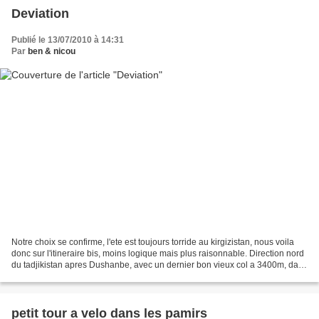
Deviation
Publié le 13/07/2010 à 14:31
Par
ben & nicou
Notre choix se confirme, l'ete est toujours torride au kirgizistan, nous voila
donc sur l'itineraire bis, moins logique mais plus raisonnable. Direction nord
du tadjikistan apres Dushanbe, avec un dernier bon vieux col a 3400m, dans
lequel on mange la...
petit tour a velo dans les pamirs