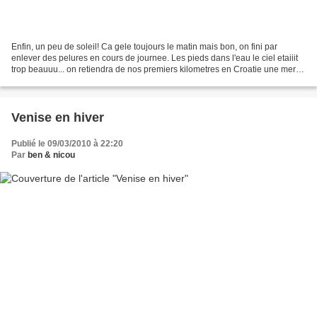
Enfin, un peu de soleil! Ca gele toujours le matin mais bon, on fini par
enlever des pelures en cours de journee. Les pieds dans l'eau le ciel etaiiit
trop beauuu... on retiendra de nos premiers kilometres en Croatie une mer
limpide, une cote abrupte...
Venise en hiver
Publié le 09/03/2010 à 22:20
Par
ben & nicou