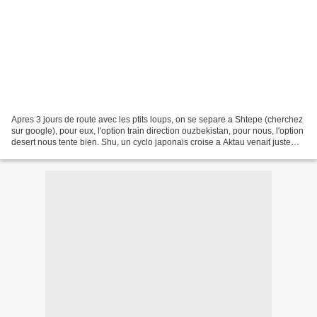
Apres 3 jours de route avec les ptits loups, on se separe a Shtepe (cherchez
sur google), pour eux, l'option train direction ouzbekistan, pour nous, l'option
desert nous tente bien. Shu, un cyclo japonais croise a Aktau venait juste
d'en sortir, la pire...