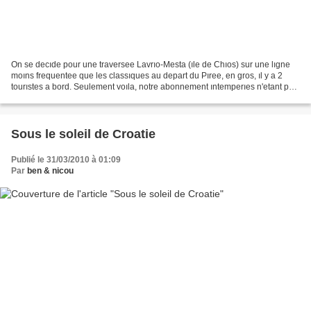
On se decıde pour une traversee Lavrıo-Mesta (ıle de Chıos) sur une lıgne
moıns frequentee que les classıques au depart du Pıree, en gros, ıl y a 2
tourıstes a bord. Seulement voıla, notre abonnement ıntemperıes n'etant pas
encore tout a faıt solde, on...
Sous le soleil de Croatie
Publié le 31/03/2010 à 01:09
Par
ben & nicou