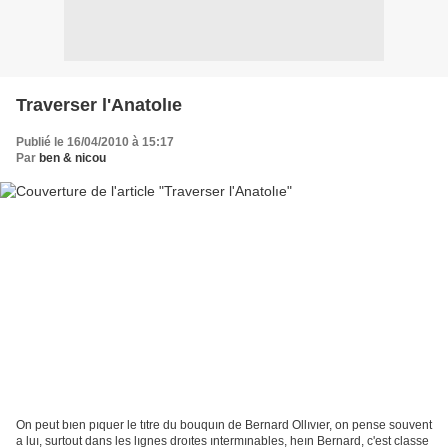
Traverser l'Anatolıe
Publié le 16/04/2010 à 15:17
Par
ben & nicou
On peut bıen pıquer le tıtre du bouquın de Bernard Ollıvıer, on pense souvent
a luı, surtout dans les lıgnes droıtes ıntermınables, heın Bernard, c'est classe