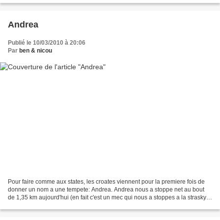
Andrea
Publié le 10/03/2010 à 20:06
Par
ben & nicou
Pour faire comme aux states, les croates viennent pour la premiere fois de
donner un nom a une tempete: Andrea. Andrea nous a stoppe net au bout
de 1,35 km aujourd'hui (en fait c'est un mec qui nous a stoppes a la strasky
et hutch, et nous a fortement...