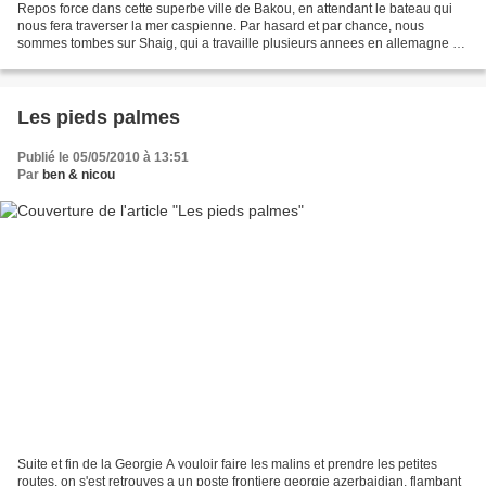
Repos force dans cette superbe ville de Bakou, en attendant le bateau qui
nous fera traverser la mer caspienne. Par hasard et par chance, nous
sommes tombes sur Shaig, qui a travaille plusieurs annees en allemagne et
nous a propose de reviser notre allemand...
Les pieds palmes
Publié le 05/05/2010 à 13:51
Par
ben & nicou
Suite et fin de la Georgie A vouloir faire les malins et prendre les petites
routes, on s'est retrouves a un poste frontiere georgie azerbaidjan, flambant