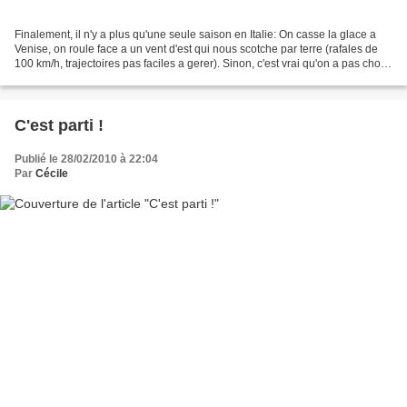
Finalement, il n'y a plus qu'une seule saison en Italie: On casse la glace a
Venise, on roule face a un vent d'est qui nous scotche par terre (rafales de
100 km/h, trajectoires pas faciles a gerer). Sinon, c'est vrai qu'on a pas choisi
le plus facile...
C'est parti !
Publié le 28/02/2010 à 22:04
Par
Cécile