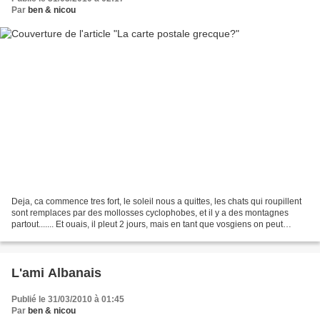
Par
ben & nicou
Deja, ca commence tres fort, le soleil nous a quittes, les chats qui roupillent
sont remplaces par des mollosses cyclophobes, et il y a des montagnes
partout....... Et ouais, il pleut 2 jours, mais en tant que vosgiens on peut
survivre a ca, on se permet...
L'ami Albanais
Publié le 31/03/2010 à 01:45
Par
ben & nicou