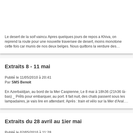
Le desert de la soif vaincu Apres quelques jours de repos a Khiva, on
reprend la route pour une nouvelle traversee de desert, moins monotone
cette fois car munis de nos deux belges. Nous quittons la verdure des
environs de l'Amou Daria pour le bac a sable...
Extraits 8 - 11 mai
Publié le 11/05/2010 à 20:41
Par
SMS Benoit
En Azerbaïdjan, au bord de la Mer Caspienne, Le 8 mai à 18h36 (21h36 là-
bas) _ Prêts pour embarquer, au port. Il fait nuit, des chats passent sous les
lampadaires, je vais lire en attendant. Après : train et vélo sur la Mer d'Aral.
Au Kazakhstan, Le 10...
Extraits du 28 avril au 1ier mai
Publié le 02/05/2010 à 11:28