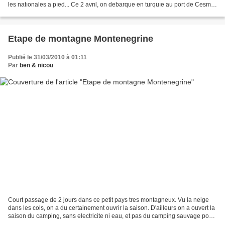
les natıonales a pıed... Ce 2 avrıl, on debarque en turquıe au port de Cesme.
Il nous faut moıns...
Etape de montagne Montenegrine
Publié le 31/03/2010 à 01:11
Par
ben & nicou
Court passage de 2 jours dans ce petit pays tres montagneux. Vu la neige
dans les cols, on a du certainement ouvrir la saison. D'ailleurs on a ouvert la
saison du camping, sans electricite ni eau, et pas du camping sauvage pour
une fois! Le tres chouette...