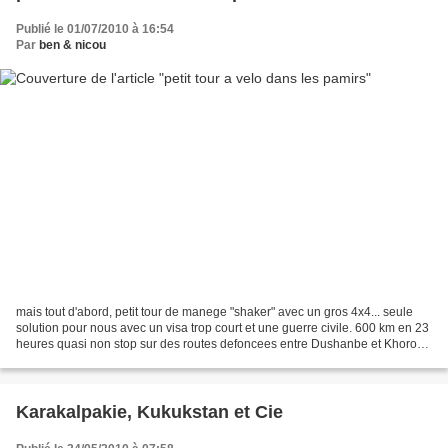
Publié le 01/07/2010 à 16:54
Par
ben & nicou
mais tout d'abord, petit tour de manege "shaker" avec un gros 4x4... seule
solution pour nous avec un visa trop court et une guerre civile. 600 km en 23
heures quasi non stop sur des routes defoncees entre Dushanbe et Khorog.
Nous arrivons moulus, lessives,...
Karakalpakie, Kukukstan et Cie