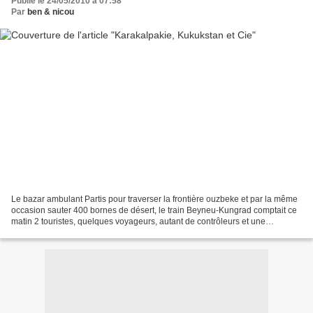
Publié le 24/05/2010 à 07:58
Par
ben & nicou
Le bazar ambulant Partis pour traverser la frontière ouzbeke et par la même
occasion sauter 400 bornes de désert, le train Beyneu-Kungrad comptait ce
matin 2 touristes, quelques voyageurs, autant de contrôleurs et une
multitude de vendeuses qui pendant...