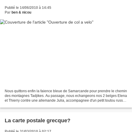
Publié le 14/06/2010 à 14:45
Par
ben & nicou
Nous quittons enfin la faience bleue de Samarcande pour prendre le chemin
des montagnes Tadjikes. Au passage, nous echangeons nos 2 belges Elena
et Thierry contre une allemande Julia, accompagnee d'un petit toutou russe
trouve en chemin. Encore pire que...
La carte postale grecque?
Publié le 31/03/2010 à 02:17