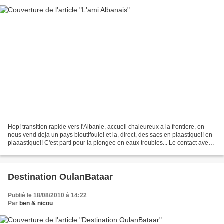
Hop! transition rapide vers l'Albanie, accueil chaleureux a la frontiere, on
nous vend deja un pays bioutifoule! et la, direct, des sacs en plaastique!! en
plaaastique!! C'est parti pour la plongee en eaux troubles... Le contact avec
les Albanais nous...
Destination OulanBataar
Publié le 18/08/2010 à 14:22
Par
ben & nicou