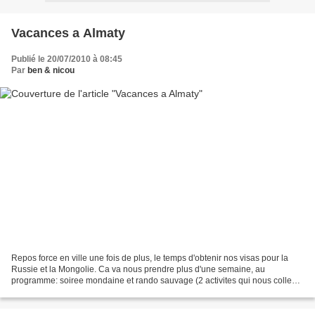
Vacances a Almaty
Publié le 20/07/2010 à 08:45
Par
ben & nicou
Repos force en ville une fois de plus, le temps d'obtenir nos visas pour la
Russie et la Mongolie. Ca va nous prendre plus d'une semaine, au
programme: soiree mondaine et rando sauvage (2 activites qui nous collent
bien, surtout la premiere). La soiree...